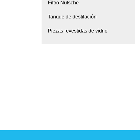
microrreactores
Filtro Nutsche
destilación
Tanque de destilación
ón de
Piezas revestidas de vidrio