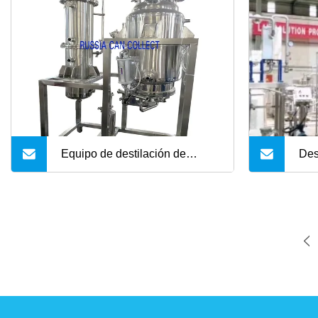
esencial de planta
Equipo de destilación de
Des
aceites esenciales de alta
com
eficiencia
la t
de l