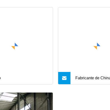
o
Fabricante de China
por mayor, máquina
extracción de aceit