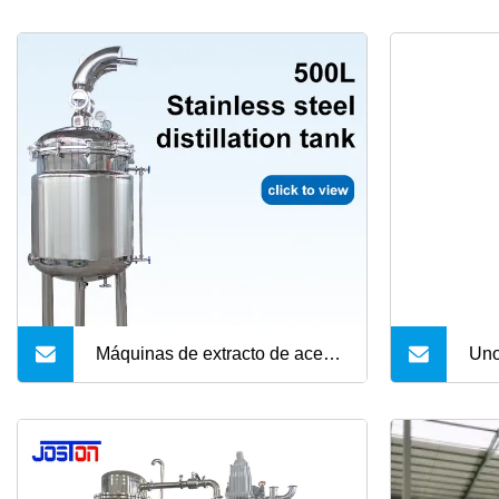
Máquinas de extracto de aceite
Un
de hoja de canela/equipo de
destilación de vapor de aceite