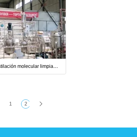
cáñamo, equipo de 
molecular, destilaci
película limpia
tilación molecular limpiada
pletamente adaptable de
rayectoria corta del equipo
1
2
a destilación de la película