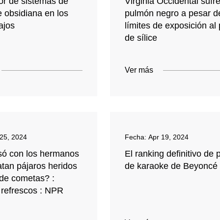
dor de sistemas de
Virginia Occidental sufr
e obsidiana en los
pulmón negro a pesar d
ajos
límites de exposición al
de sílice
Ver más
 25, 2024
Fecha:
Apr 19, 2024
ó con los hermanos
El ranking definitivo de 
atan pájaros heridos
de karaoke de Beyoncé
 de cometas? :
 refrescos : NPR