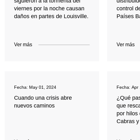
siguieron a la tormenta del
distribui
viernes por la noche causan
control d
daños en partes de Louisville.
Países B
Ver más
Ver más
Fecha:
May 01, 2024
Fecha:
Apr
Cuando una crisis abre
¿Qué pas
nuevos caminos
que resc
por hilos
Cabras y