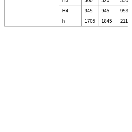
H3
300
320
350
H4
945
945
953
h
1705
1845
2110