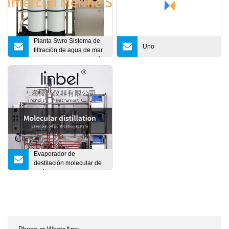
Planta Swro Sistema de
Uno
filtración de agua de mar
Equipo de desalinización
de agua de pozo con
sistema RO
Evaporador de
destilación molecular de
película limpia de
trayectoria corta de acero
inoxidable