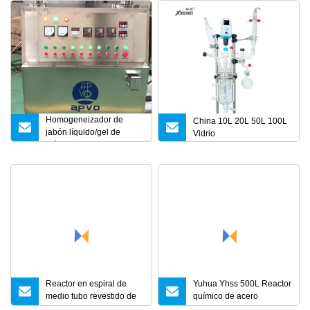
Homogeneizador de
China 10L 20L 50L 100L
jabón líquido/gel de
Vidrio
máquina de
emulsificación de
elevación eléctrica 200L
Reactor en espiral de
Yuhua Yhss 500L Reactor
medio tubo revestido de
químico de acero
vidrio
inoxidable Reactor de