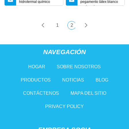
hidrotermal químico
pegamento látex blanco
personalizable de 1000L
vacío químico reactor de
alta presión
1
2
NAVEGACIÓN
HOGAR
SOBRE NOSOTROS
PRODUCTOS
NOTICIAS
BLOG
CONTÁCTENOS
MAPA DEL SITIO
PRIVACY POLICY